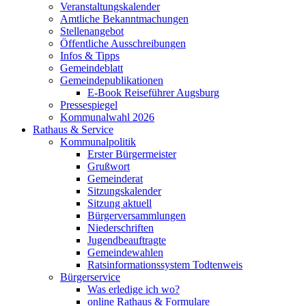
Veranstaltungskalender
Amtliche Bekanntmachungen
Stellenangebot
Öffentliche Ausschreibungen
Infos & Tipps
Gemeindeblatt
Gemeindepublikationen
E-Book Reiseführer Augsburg
Pressespiegel
Kommunalwahl 2026
Rathaus & Service
Kommunalpolitik
Erster Bürgermeister
Grußwort
Gemeinderat
Sitzungskalender
Sitzung aktuell
Bürgerversammlungen
Niederschriften
Jugendbeauftragte
Gemeindewahlen
Ratsinformationssystem Todtenweis
Bürgerservice
Was erledige ich wo?
online Rathaus & Formulare