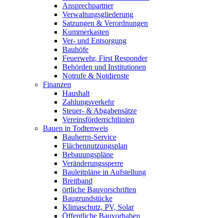
Ansprechpartner
Verwaltungsgliederung
Satzungen & Verordnungen
Kummerkasten
Ver- und Entsorgung
Bauhöfe
Feuerwehr, First Responder
Behörden und Institutionen
Notrufe & Notdienste
Finanzen
Haushalt
Zahlungsverkehr
Steuer- & Abgabensätze
Vereinsförderrichtlinien
Bauen in Todtenweis
Bauherrn-Service
Flächennutzungsplan
Bebauungspläne
Veränderungssperre
Bauleitpläne in Aufstellung
Breitband
örtliche Bauvorschriften
Baugrundstücke
Klimaschutz, PV, Solar
Öffentliche Bauvorhaben