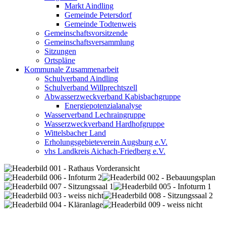
Markt Aindling
Gemeinde Petersdorf
Gemeinde Todtenweis
Gemeinschaftsvorsitzende
Gemeinschaftsversammlung
Sitzungen
Ortspläne
Kommunale Zusammenarbeit
Schulverband Aindling
Schulverband Willprechtszell
Abwasserzweckverband Kabisbachgruppe
Energiepotenzialanalyse
Wasserverband Lechraingruppe
Wasserzweckverband Hardhofgruppe
Wittelsbacher Land
Erholungsgebieteverein Augsburg e.V.
vhs Landkreis Aichach-Friedberg e.V.