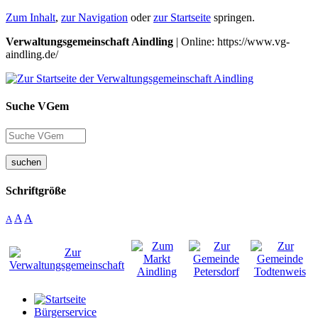
Zum Inhalt
,
zur Navigation
oder
zur Startseite
springen.
Verwaltungsgemeinschaft Aindling
| Online: https://www.vg-
aindling.de/
Suche VGem
suchen
Schriftgröße
A
A
A
Bürgerservice