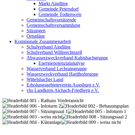
Markt Aindling
Gemeinde Petersdorf
Gemeinde Todtenweis
Gemeinschaftsvorsitzende
Gemeinschaftsversammlung
Sitzungen
Ortspläne
Kommunale Zusammenarbeit
Schulverband Aindling
Schulverband Willprechtszell
Abwasserzweckverband Kabisbachgruppe
Energiepotenzialanalyse
Wasserverband Lechraingruppe
Wasserzweckverband Hardhofgruppe
Wittelsbacher Land
Erholungsgebieteverein Augsburg e.V.
vhs Landkreis Aichach-Friedberg e.V.