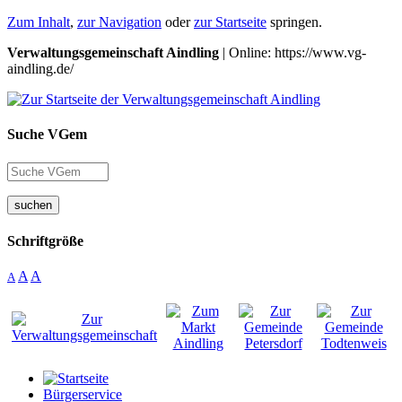
Zum Inhalt
,
zur Navigation
oder
zur Startseite
springen.
Verwaltungsgemeinschaft Aindling
| Online: https://www.vg-
aindling.de/
Suche VGem
suchen
Schriftgröße
A
A
A
Bürgerservice