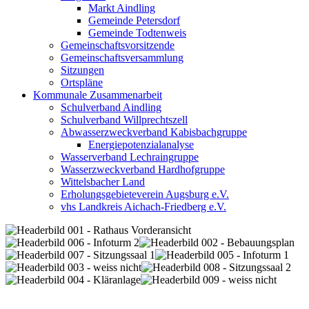
Markt Aindling
Gemeinde Petersdorf
Gemeinde Todtenweis
Gemeinschaftsvorsitzende
Gemeinschaftsversammlung
Sitzungen
Ortspläne
Kommunale Zusammenarbeit
Schulverband Aindling
Schulverband Willprechtszell
Abwasserzweckverband Kabisbachgruppe
Energiepotenzialanalyse
Wasserverband Lechraingruppe
Wasserzweckverband Hardhofgruppe
Wittelsbacher Land
Erholungsgebieteverein Augsburg e.V.
vhs Landkreis Aichach-Friedberg e.V.