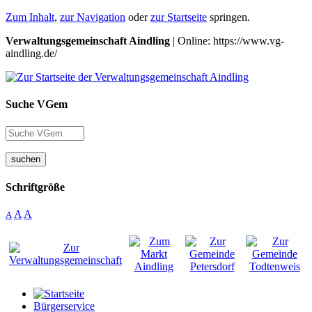
Zum Inhalt
,
zur Navigation
oder
zur Startseite
springen.
Verwaltungsgemeinschaft Aindling
| Online: https://www.vg-
aindling.de/
Suche VGem
suchen
Schriftgröße
A
A
A
Bürgerservice