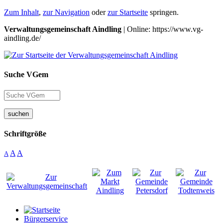
Zum Inhalt
,
zur Navigation
oder
zur Startseite
springen.
Verwaltungsgemeinschaft Aindling
| Online: https://www.vg-
aindling.de/
Suche VGem
suchen
Schriftgröße
A
A
A
Bürgerservice