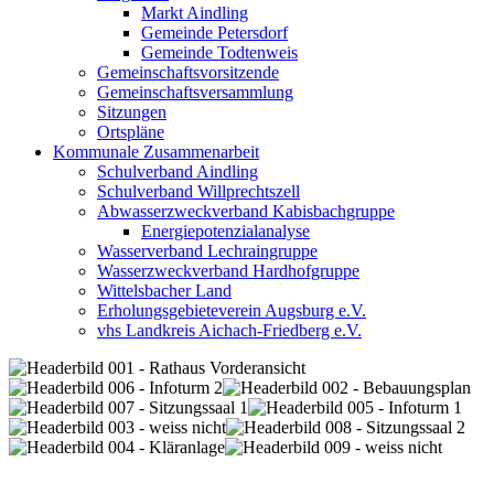
Markt Aindling
Gemeinde Petersdorf
Gemeinde Todtenweis
Gemeinschaftsvorsitzende
Gemeinschaftsversammlung
Sitzungen
Ortspläne
Kommunale Zusammenarbeit
Schulverband Aindling
Schulverband Willprechtszell
Abwasserzweckverband Kabisbachgruppe
Energiepotenzialanalyse
Wasserverband Lechraingruppe
Wasserzweckverband Hardhofgruppe
Wittelsbacher Land
Erholungsgebieteverein Augsburg e.V.
vhs Landkreis Aichach-Friedberg e.V.