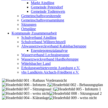
Markt Aindling
Gemeinde Petersdorf
Gemeinde Todtenweis
Gemeinschaftsvorsitzende
Gemeinschaftsversammlung
Sitzungen
Ortspläne
Kommunale Zusammenarbeit
Schulverband Aindling
Schulverband Willprechtszell
Abwasserzweckverband Kabisbachgruppe
Energiepotenzialanalyse
Wasserverband Lechraingruppe
Wasserzweckverband Hardhofgruppe
Wittelsbacher Land
Erholungsgebieteverein Augsburg e.V.
vhs Landkreis Aichach-Friedberg e.V.