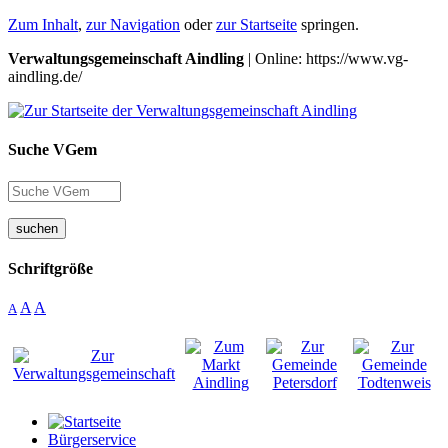
Zum Inhalt
,
zur Navigation
oder
zur Startseite
springen.
Verwaltungsgemeinschaft Aindling
| Online: https://www.vg-
aindling.de/
Suche VGem
suchen
Schriftgröße
A
A
A
Bürgerservice