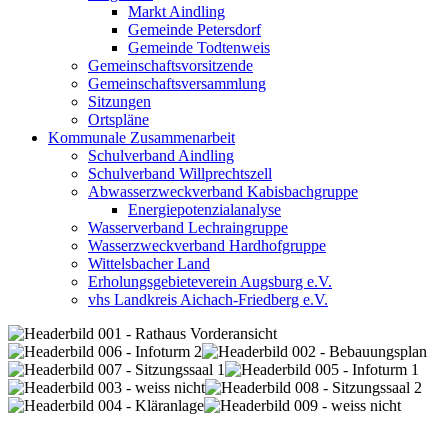
Markt Aindling
Gemeinde Petersdorf
Gemeinde Todtenweis
Gemeinschaftsvorsitzende
Gemeinschaftsversammlung
Sitzungen
Ortspläne
Kommunale Zusammenarbeit
Schulverband Aindling
Schulverband Willprechtszell
Abwasserzweckverband Kabisbachgruppe
Energiepotenzialanalyse
Wasserverband Lechraingruppe
Wasserzweckverband Hardhofgruppe
Wittelsbacher Land
Erholungsgebieteverein Augsburg e.V.
vhs Landkreis Aichach-Friedberg e.V.