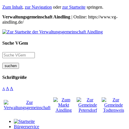
Zum Inhalt
,
zur Navigation
oder
zur Startseite
springen.
Verwaltungsgemeinschaft Aindling
| Online: https://www.vg-
aindling.de/
Suche VGem
suchen
Schriftgröße
A
A
A
Bürgerservice