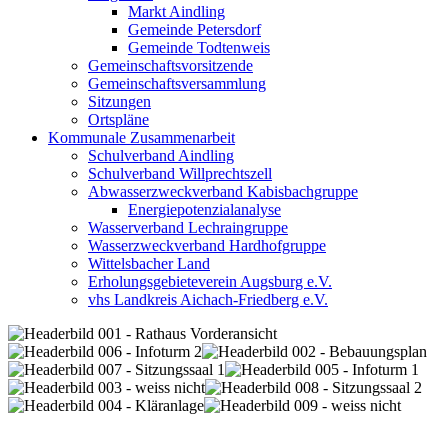
Markt Aindling
Gemeinde Petersdorf
Gemeinde Todtenweis
Gemeinschaftsvorsitzende
Gemeinschaftsversammlung
Sitzungen
Ortspläne
Kommunale Zusammenarbeit
Schulverband Aindling
Schulverband Willprechtszell
Abwasserzweckverband Kabisbachgruppe
Energiepotenzialanalyse
Wasserverband Lechraingruppe
Wasserzweckverband Hardhofgruppe
Wittelsbacher Land
Erholungsgebieteverein Augsburg e.V.
vhs Landkreis Aichach-Friedberg e.V.