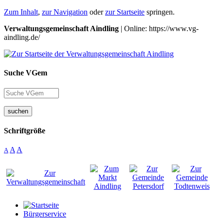
Zum Inhalt
,
zur Navigation
oder
zur Startseite
springen.
Verwaltungsgemeinschaft Aindling
| Online: https://www.vg-
aindling.de/
Suche VGem
suchen
Schriftgröße
A
A
A
Bürgerservice