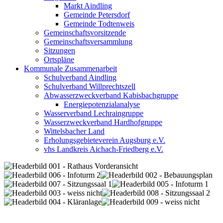
Markt Aindling
Gemeinde Petersdorf
Gemeinde Todtenweis
Gemeinschaftsvorsitzende
Gemeinschaftsversammlung
Sitzungen
Ortspläne
Kommunale Zusammenarbeit
Schulverband Aindling
Schulverband Willprechtszell
Abwasserzweckverband Kabisbachgruppe
Energiepotenzialanalyse
Wasserverband Lechraingruppe
Wasserzweckverband Hardhofgruppe
Wittelsbacher Land
Erholungsgebieteverein Augsburg e.V.
vhs Landkreis Aichach-Friedberg e.V.