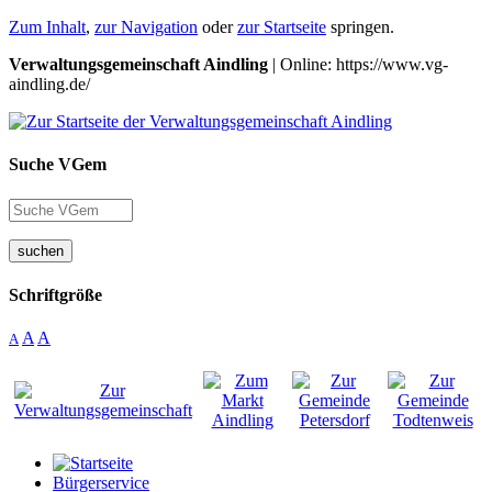
Zum Inhalt
,
zur Navigation
oder
zur Startseite
springen.
Verwaltungsgemeinschaft Aindling
| Online: https://www.vg-
aindling.de/
Suche VGem
suchen
Schriftgröße
A
A
A
Bürgerservice