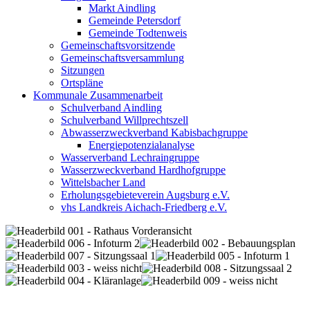
Markt Aindling
Gemeinde Petersdorf
Gemeinde Todtenweis
Gemeinschaftsvorsitzende
Gemeinschaftsversammlung
Sitzungen
Ortspläne
Kommunale Zusammenarbeit
Schulverband Aindling
Schulverband Willprechtszell
Abwasserzweckverband Kabisbachgruppe
Energiepotenzialanalyse
Wasserverband Lechraingruppe
Wasserzweckverband Hardhofgruppe
Wittelsbacher Land
Erholungsgebieteverein Augsburg e.V.
vhs Landkreis Aichach-Friedberg e.V.