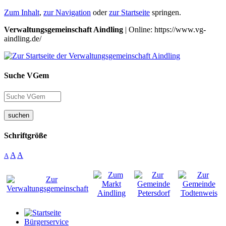
Zum Inhalt
,
zur Navigation
oder
zur Startseite
springen.
Verwaltungsgemeinschaft Aindling
| Online: https://www.vg-
aindling.de/
Suche VGem
suchen
Schriftgröße
A
A
A
Bürgerservice