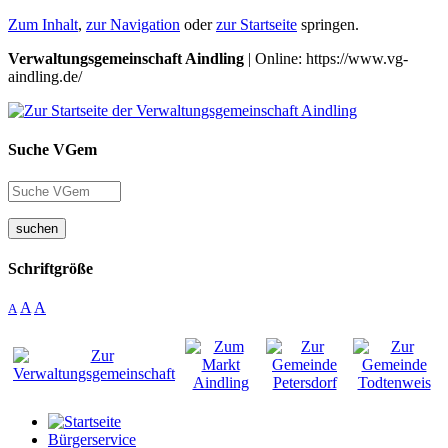
Zum Inhalt
,
zur Navigation
oder
zur Startseite
springen.
Verwaltungsgemeinschaft Aindling
| Online: https://www.vg-
aindling.de/
Suche VGem
suchen
Schriftgröße
A
A
A
Bürgerservice