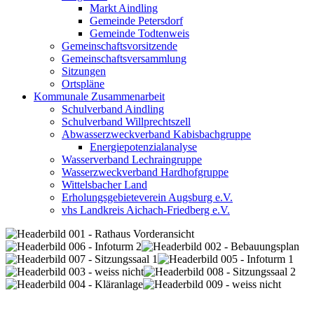
Markt Aindling
Gemeinde Petersdorf
Gemeinde Todtenweis
Gemeinschaftsvorsitzende
Gemeinschaftsversammlung
Sitzungen
Ortspläne
Kommunale Zusammenarbeit
Schulverband Aindling
Schulverband Willprechtszell
Abwasserzweckverband Kabisbachgruppe
Energiepotenzialanalyse
Wasserverband Lechraingruppe
Wasserzweckverband Hardhofgruppe
Wittelsbacher Land
Erholungsgebieteverein Augsburg e.V.
vhs Landkreis Aichach-Friedberg e.V.