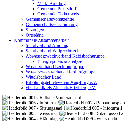
Markt Aindling
Gemeinde Petersdorf
Gemeinde Todtenweis
Gemeinschaftsvorsitzende
Gemeinschaftsversammlung
Sitzungen
Ortspläne
Kommunale Zusammenarbeit
Schulverband Aindling
Schulverband Willprechtszell
Abwasserzweckverband Kabisbachgruppe
Energiepotenzialanalyse
Wasserverband Lechraingruppe
Wasserzweckverband Hardhofgruppe
Wittelsbacher Land
Erholungsgebieteverein Augsburg e.V.
vhs Landkreis Aichach-Friedberg e.V.