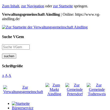
Zum Inhalt
,
zur Navigation
oder
zur Startseite
springen.
Verwaltungsgemeinschaft Aindling
| Online: https://www.vg-
aindling.de/
Suche VGem
suchen
Schriftgröße
A
A
A
Bürgerservice