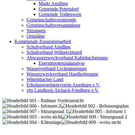
Markt Aindling
Gemeinde Petersdorf
Gemeinde Todtenweis
Gemeinschaftsvorsitzende
Gemeinschaftsversammlung
Sitzungen
Ortspläne
Kommunale Zusammenarbeit
Schulverband Aindling
Schulverband Willprechtszell
Abwasserzweckverband Kabisbachgruppe
Energiepotenzialanalyse
Wasserverband Lechraingruppe
Wasserzweckverband Hardhofgruppe
Wittelsbacher Land
Erholungsgebieteverein Augsburg e.V.
vhs Landkreis Aichach-Friedberg e.V.