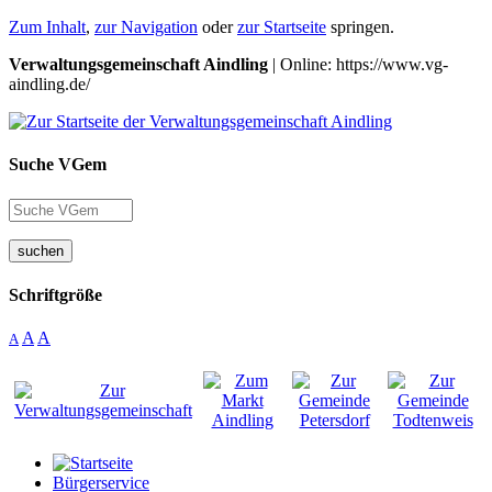
Zum Inhalt
,
zur Navigation
oder
zur Startseite
springen.
Verwaltungsgemeinschaft Aindling
| Online: https://www.vg-
aindling.de/
Suche VGem
suchen
Schriftgröße
A
A
A
Bürgerservice