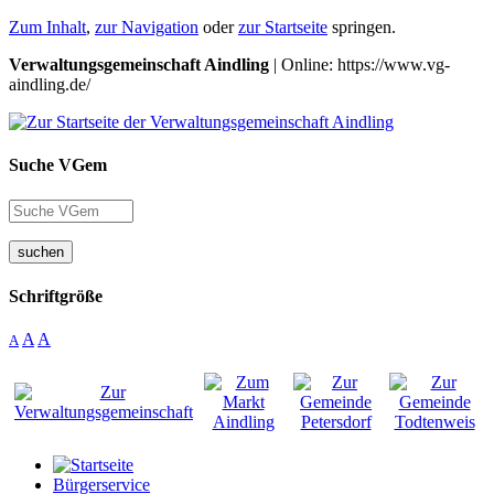
Zum Inhalt
,
zur Navigation
oder
zur Startseite
springen.
Verwaltungsgemeinschaft Aindling
| Online: https://www.vg-
aindling.de/
Suche VGem
suchen
Schriftgröße
A
A
A
Bürgerservice