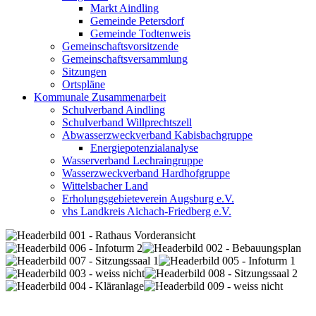
Markt Aindling
Gemeinde Petersdorf
Gemeinde Todtenweis
Gemeinschaftsvorsitzende
Gemeinschaftsversammlung
Sitzungen
Ortspläne
Kommunale Zusammenarbeit
Schulverband Aindling
Schulverband Willprechtszell
Abwasserzweckverband Kabisbachgruppe
Energiepotenzialanalyse
Wasserverband Lechraingruppe
Wasserzweckverband Hardhofgruppe
Wittelsbacher Land
Erholungsgebieteverein Augsburg e.V.
vhs Landkreis Aichach-Friedberg e.V.