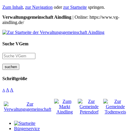
Zum Inhalt
,
zur Navigation
oder
zur Startseite
springen.
Verwaltungsgemeinschaft Aindling
| Online: https://www.vg-
aindling.de/
Suche VGem
suchen
Schriftgröße
A
A
A
Bürgerservice