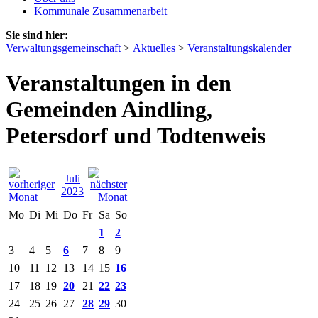
Kommunale Zusammenarbeit
Sie sind hier:
Verwaltungsgemeinschaft
>
Aktuelles
>
Veranstaltungskalender
Veranstaltungen in den
Gemeinden Aindling,
Petersdorf und Todtenweis
Juli
2023
Mo
Di
Mi
Do
Fr
Sa
So
1
2
3
4
5
6
7
8
9
10
11
12
13
14
15
16
17
18
19
20
21
22
23
24
25
26
27
28
29
30