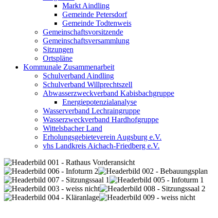
Markt Aindling
Gemeinde Petersdorf
Gemeinde Todtenweis
Gemeinschaftsvorsitzende
Gemeinschaftsversammlung
Sitzungen
Ortspläne
Kommunale Zusammenarbeit
Schulverband Aindling
Schulverband Willprechtszell
Abwasserzweckverband Kabisbachgruppe
Energiepotenzialanalyse
Wasserverband Lechraingruppe
Wasserzweckverband Hardhofgruppe
Wittelsbacher Land
Erholungsgebieteverein Augsburg e.V.
vhs Landkreis Aichach-Friedberg e.V.