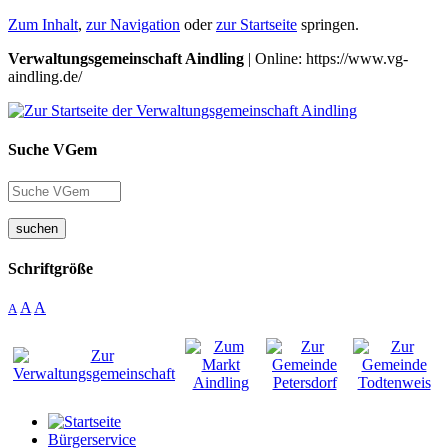
Zum Inhalt
,
zur Navigation
oder
zur Startseite
springen.
Verwaltungsgemeinschaft Aindling
| Online: https://www.vg-
aindling.de/
Suche VGem
suchen
Schriftgröße
A
A
A
Bürgerservice