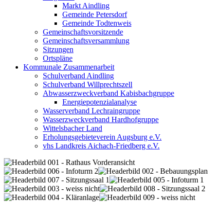
Markt Aindling
Gemeinde Petersdorf
Gemeinde Todtenweis
Gemeinschaftsvorsitzende
Gemeinschaftsversammlung
Sitzungen
Ortspläne
Kommunale Zusammenarbeit
Schulverband Aindling
Schulverband Willprechtszell
Abwasserzweckverband Kabisbachgruppe
Energiepotenzialanalyse
Wasserverband Lechraingruppe
Wasserzweckverband Hardhofgruppe
Wittelsbacher Land
Erholungsgebieteverein Augsburg e.V.
vhs Landkreis Aichach-Friedberg e.V.