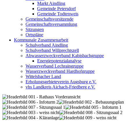
Markt Aindling
Gemeinde Petersdorf
Gemeinde Todtenweis
Gemeinschaftsvorsitzende
Gemeinschaftsversammlung
Sitzungen
Ortspläne
Kommunale Zusammenarbeit
Schulverband Aindling
Schulverband Willprechtszell
Abwasserzweckverband Kabisbachgruppe
Energiepotenzialanalyse
Wasserverband Lechraingruppe
Wasserzweckverband Hardhofgruppe
Wittelsbacher Land
Erholungsgebieteverein Augsburg e.V.
vhs Landkreis Aichach-Friedberg e.V.