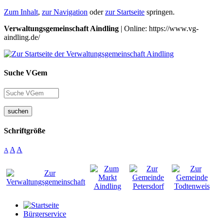
Zum Inhalt
,
zur Navigation
oder
zur Startseite
springen.
Verwaltungsgemeinschaft Aindling
| Online: https://www.vg-
aindling.de/
Suche VGem
suchen
Schriftgröße
A
A
A
Bürgerservice