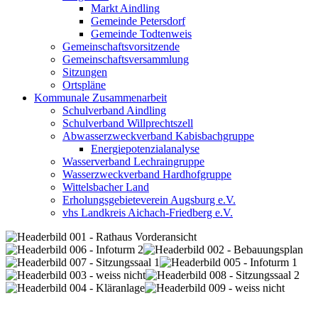
Markt Aindling
Gemeinde Petersdorf
Gemeinde Todtenweis
Gemeinschaftsvorsitzende
Gemeinschaftsversammlung
Sitzungen
Ortspläne
Kommunale Zusammenarbeit
Schulverband Aindling
Schulverband Willprechtszell
Abwasserzweckverband Kabisbachgruppe
Energiepotenzialanalyse
Wasserverband Lechraingruppe
Wasserzweckverband Hardhofgruppe
Wittelsbacher Land
Erholungsgebieteverein Augsburg e.V.
vhs Landkreis Aichach-Friedberg e.V.