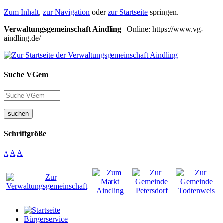
Zum Inhalt
,
zur Navigation
oder
zur Startseite
springen.
Verwaltungsgemeinschaft Aindling
| Online: https://www.vg-
aindling.de/
Suche VGem
suchen
Schriftgröße
A
A
A
Bürgerservice