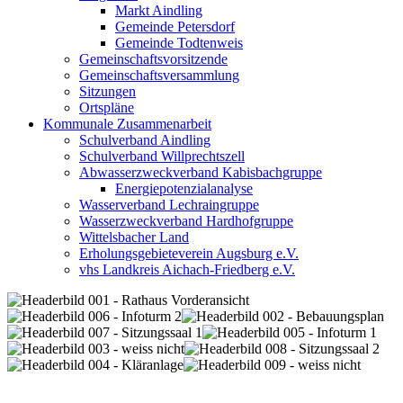
Markt Aindling
Gemeinde Petersdorf
Gemeinde Todtenweis
Gemeinschaftsvorsitzende
Gemeinschaftsversammlung
Sitzungen
Ortspläne
Kommunale Zusammenarbeit
Schulverband Aindling
Schulverband Willprechtszell
Abwasserzweckverband Kabisbachgruppe
Energiepotenzialanalyse
Wasserverband Lechraingruppe
Wasserzweckverband Hardhofgruppe
Wittelsbacher Land
Erholungsgebieteverein Augsburg e.V.
vhs Landkreis Aichach-Friedberg e.V.