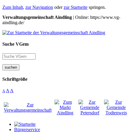
Zum Inhalt
,
zur Navigation
oder
zur Startseite
springen.
Verwaltungsgemeinschaft Aindling
| Online: https://www.vg-
aindling.de/
Suche VGem
suchen
Schriftgröße
A
A
A
Bürgerservice