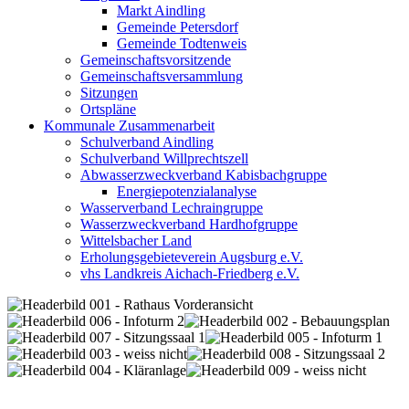
Markt Aindling
Gemeinde Petersdorf
Gemeinde Todtenweis
Gemeinschaftsvorsitzende
Gemeinschaftsversammlung
Sitzungen
Ortspläne
Kommunale Zusammenarbeit
Schulverband Aindling
Schulverband Willprechtszell
Abwasserzweckverband Kabisbachgruppe
Energiepotenzialanalyse
Wasserverband Lechraingruppe
Wasserzweckverband Hardhofgruppe
Wittelsbacher Land
Erholungsgebieteverein Augsburg e.V.
vhs Landkreis Aichach-Friedberg e.V.