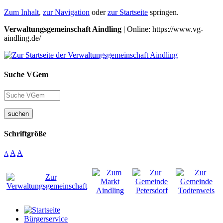
Zum Inhalt
,
zur Navigation
oder
zur Startseite
springen.
Verwaltungsgemeinschaft Aindling
| Online: https://www.vg-
aindling.de/
Suche VGem
suchen
Schriftgröße
A
A
A
Bürgerservice