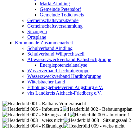
Markt Aindling
Gemeinde Petersdorf
Gemeinde Todtenweis
Gemeinschaftsvorsitzende
Gemeinschaftsversammlung
Sitzungen
Ortspläne
Kommunale Zusammenarbeit
Schulverband Aindling
Schulverband Willprechtszell
Abwasserzweckverband Kabisbachgruppe
Energiepotenzialanalyse
Wasserverband Lechraingruppe
Wasserzweckverband Hardhofgruppe
Wittelsbacher Land
Erholungsgebieteverein Augsburg e.V.
vhs Landkreis Aichach-Friedberg e.V.