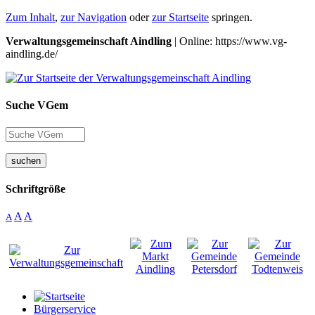
Zum Inhalt
,
zur Navigation
oder
zur Startseite
springen.
Verwaltungsgemeinschaft Aindling
| Online: https://www.vg-
aindling.de/
Suche VGem
suchen
Schriftgröße
A
A
A
Bürgerservice