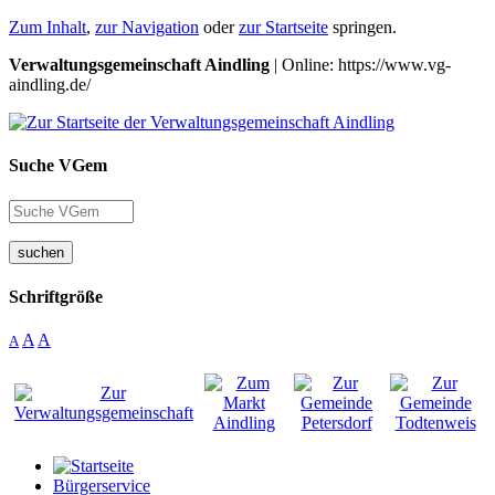
Zum Inhalt
,
zur Navigation
oder
zur Startseite
springen.
Verwaltungsgemeinschaft Aindling
| Online: https://www.vg-
aindling.de/
Suche VGem
suchen
Schriftgröße
A
A
A
Bürgerservice