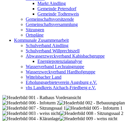
Markt Aindling
Gemeinde Petersdorf
Gemeinde Todtenweis
Gemeinschaftsvorsitzende
Gemeinschaftsversammlung
Sitzungen
Ortspläne
Kommunale Zusammenarbeit
Schulverband Aindling
Schulverband Willprechtszell
Abwasserzweckverband Kabisbachgruppe
Energiepotenzialanalyse
Wasserverband Lechraingruppe
Wasserzweckverband Hardhofgruppe
Wittelsbacher Land
Erholungsgebieteverein Augsburg e.V.
vhs Landkreis Aichach-Friedberg e.V.