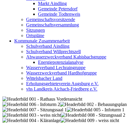
Markt Aindling
Gemeinde Petersdorf
Gemeinde Todtenweis
Gemeinschaftsvorsitzende
Gemeinschaftsversammlung
Sitzungen
Ortspläne
Kommunale Zusammenarbeit
Schulverband Aindling
Schulverband Willprechtszell
Abwasserzweckverband Kabisbachgruppe
Energiepotenzialanalyse
Wasserverband Lechraingruppe
Wasserzweckverband Hardhofgruppe
Wittelsbacher Land
Erholungsgebieteverein Augsburg e.V.
vhs Landkreis Aichach-Friedberg e.V.