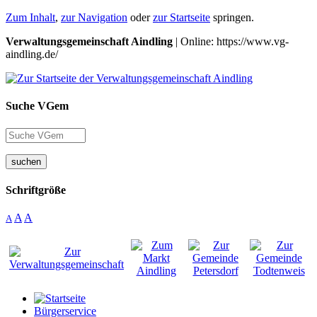
Zum Inhalt
,
zur Navigation
oder
zur Startseite
springen.
Verwaltungsgemeinschaft Aindling
| Online: https://www.vg-
aindling.de/
Suche VGem
suchen
Schriftgröße
A
A
A
Bürgerservice