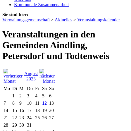
Kommunale Zusammenarbeit
Sie sind hier:
Verwaltungsgemeinschaft
>
Aktuelles
>
Veranstaltungskalender
Veranstaltungen in den
Gemeinden Aindling,
Petersdorf und Todtenweis
August
2023
Mo
Di
Mi
Do
Fr
Sa
So
1
2
3
4
5
6
7
8
9
10
11
12
13
14
15
16
17
18
19
20
21
22
23
24
25
26
27
28
29
30
31