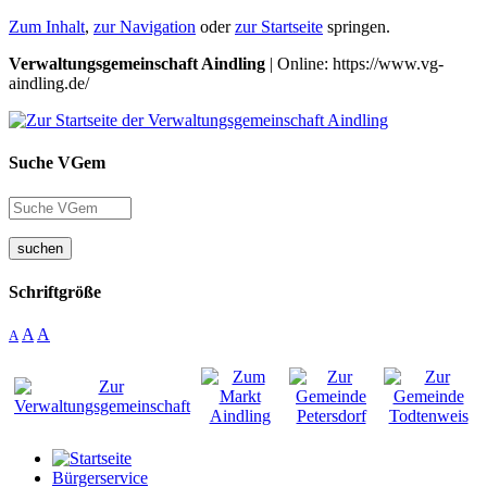
Zum Inhalt
,
zur Navigation
oder
zur Startseite
springen.
Verwaltungsgemeinschaft Aindling
| Online: https://www.vg-
aindling.de/
Suche VGem
suchen
Schriftgröße
A
A
A
Bürgerservice