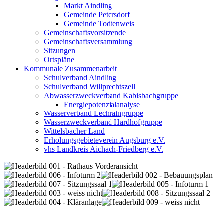
Markt Aindling
Gemeinde Petersdorf
Gemeinde Todtenweis
Gemeinschaftsvorsitzende
Gemeinschaftsversammlung
Sitzungen
Ortspläne
Kommunale Zusammenarbeit
Schulverband Aindling
Schulverband Willprechtszell
Abwasserzweckverband Kabisbachgruppe
Energiepotenzialanalyse
Wasserverband Lechraingruppe
Wasserzweckverband Hardhofgruppe
Wittelsbacher Land
Erholungsgebieteverein Augsburg e.V.
vhs Landkreis Aichach-Friedberg e.V.