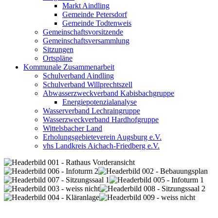
Markt Aindling
Gemeinde Petersdorf
Gemeinde Todtenweis
Gemeinschaftsvorsitzende
Gemeinschaftsversammlung
Sitzungen
Ortspläne
Kommunale Zusammenarbeit
Schulverband Aindling
Schulverband Willprechtszell
Abwasserzweckverband Kabisbachgruppe
Energiepotenzialanalyse
Wasserverband Lechraingruppe
Wasserzweckverband Hardhofgruppe
Wittelsbacher Land
Erholungsgebieteverein Augsburg e.V.
vhs Landkreis Aichach-Friedberg e.V.