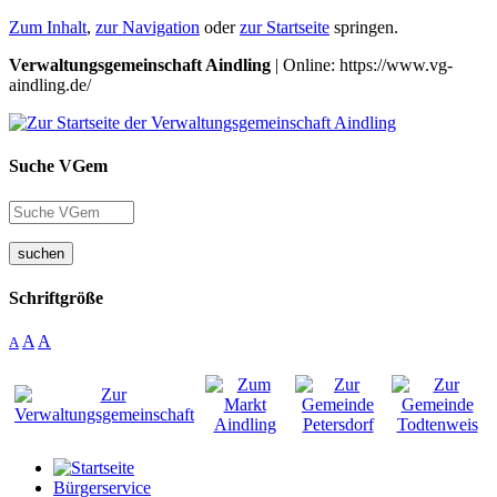
Zum Inhalt
,
zur Navigation
oder
zur Startseite
springen.
Verwaltungsgemeinschaft Aindling
| Online: https://www.vg-
aindling.de/
Suche VGem
suchen
Schriftgröße
A
A
A
Bürgerservice