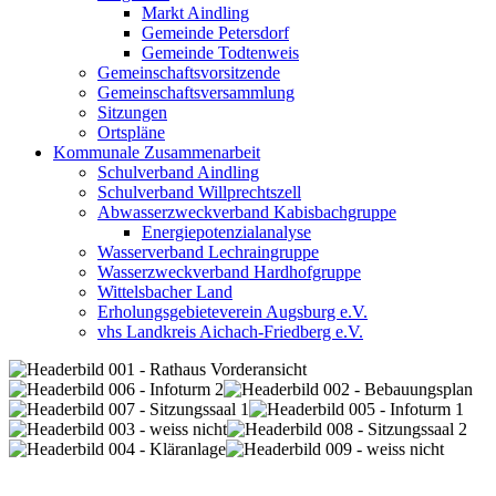
Markt Aindling
Gemeinde Petersdorf
Gemeinde Todtenweis
Gemeinschaftsvorsitzende
Gemeinschaftsversammlung
Sitzungen
Ortspläne
Kommunale Zusammenarbeit
Schulverband Aindling
Schulverband Willprechtszell
Abwasserzweckverband Kabisbachgruppe
Energiepotenzialanalyse
Wasserverband Lechraingruppe
Wasserzweckverband Hardhofgruppe
Wittelsbacher Land
Erholungsgebieteverein Augsburg e.V.
vhs Landkreis Aichach-Friedberg e.V.