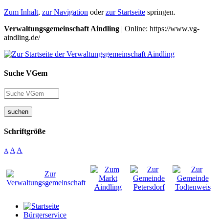
Zum Inhalt
,
zur Navigation
oder
zur Startseite
springen.
Verwaltungsgemeinschaft Aindling
| Online: https://www.vg-
aindling.de/
Suche VGem
suchen
Schriftgröße
A
A
A
Bürgerservice