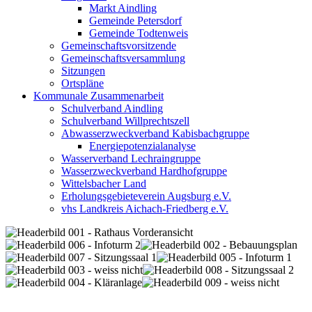
Markt Aindling
Gemeinde Petersdorf
Gemeinde Todtenweis
Gemeinschaftsvorsitzende
Gemeinschaftsversammlung
Sitzungen
Ortspläne
Kommunale Zusammenarbeit
Schulverband Aindling
Schulverband Willprechtszell
Abwasserzweckverband Kabisbachgruppe
Energiepotenzialanalyse
Wasserverband Lechraingruppe
Wasserzweckverband Hardhofgruppe
Wittelsbacher Land
Erholungsgebieteverein Augsburg e.V.
vhs Landkreis Aichach-Friedberg e.V.