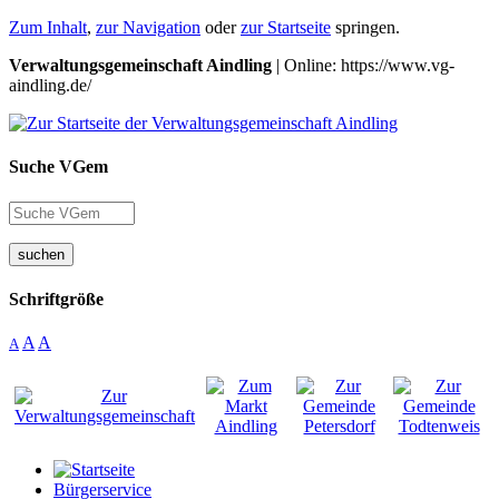
Zum Inhalt
,
zur Navigation
oder
zur Startseite
springen.
Verwaltungsgemeinschaft Aindling
| Online: https://www.vg-
aindling.de/
Suche VGem
suchen
Schriftgröße
A
A
A
Bürgerservice