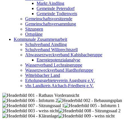
Markt Aindling
Gemeinde Petersdorf
Gemeinde Todtenweis
Gemeinschaftsvorsitzende
Gemeinschaftsversammlung
Sitzungen
Ortspläne
Kommunale Zusammenarbeit
Schulverband Aindling
Schulverband Willprechtszell
Abwasserzweckverband Kabisbachgruppe
Energiepotenzialanalyse
Wasserverband Lechraingruppe
Wasserzweckverband Hardhofgruppe
Wittelsbacher Land
Erholungsgebieteverein Augsburg e.V.
vhs Landkreis Aichach-Friedberg e.V.