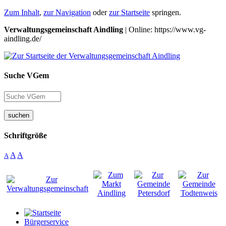
Zum Inhalt
,
zur Navigation
oder
zur Startseite
springen.
Verwaltungsgemeinschaft Aindling
| Online: https://www.vg-
aindling.de/
Suche VGem
suchen
Schriftgröße
A
A
A
Bürgerservice