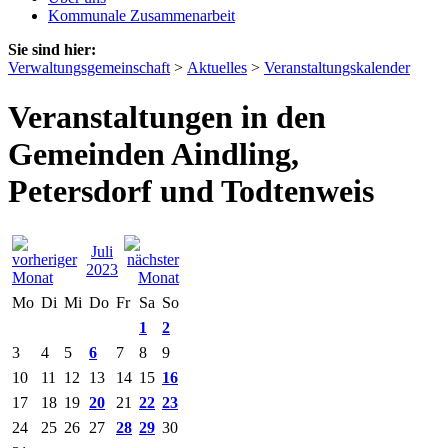
Kommunale Zusammenarbeit
Sie sind hier:
Verwaltungsgemeinschaft
>
Aktuelles
>
Veranstaltungskalender
Veranstaltungen in den
Gemeinden Aindling,
Petersdorf und Todtenweis
Juli
2023
Mo
Di
Mi
Do
Fr
Sa
So
1
2
3
4
5
6
7
8
9
10
11
12
13
14
15
16
17
18
19
20
21
22
23
24
25
26
27
28
29
30