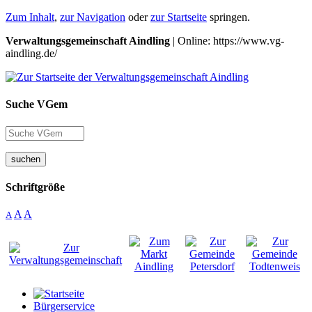
Zum Inhalt
,
zur Navigation
oder
zur Startseite
springen.
Verwaltungsgemeinschaft Aindling
| Online: https://www.vg-
aindling.de/
Suche VGem
suchen
Schriftgröße
A
A
A
Bürgerservice