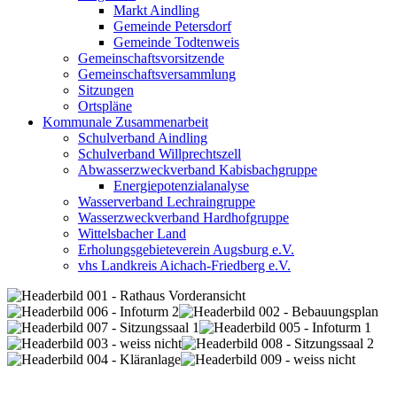
Markt Aindling
Gemeinde Petersdorf
Gemeinde Todtenweis
Gemeinschaftsvorsitzende
Gemeinschaftsversammlung
Sitzungen
Ortspläne
Kommunale Zusammenarbeit
Schulverband Aindling
Schulverband Willprechtszell
Abwasserzweckverband Kabisbachgruppe
Energiepotenzialanalyse
Wasserverband Lechraingruppe
Wasserzweckverband Hardhofgruppe
Wittelsbacher Land
Erholungsgebieteverein Augsburg e.V.
vhs Landkreis Aichach-Friedberg e.V.