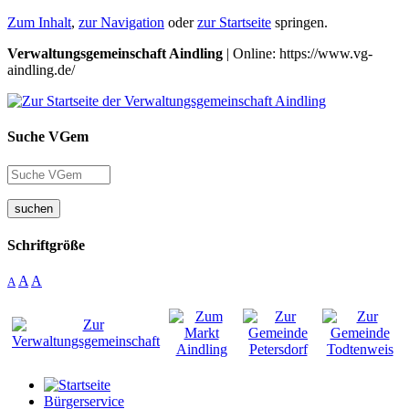
Zum Inhalt
,
zur Navigation
oder
zur Startseite
springen.
Verwaltungsgemeinschaft Aindling
| Online: https://www.vg-
aindling.de/
Suche VGem
suchen
Schriftgröße
A
A
A
Bürgerservice