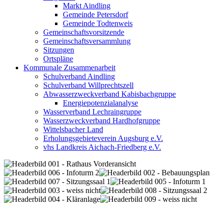
Markt Aindling
Gemeinde Petersdorf
Gemeinde Todtenweis
Gemeinschaftsvorsitzende
Gemeinschaftsversammlung
Sitzungen
Ortspläne
Kommunale Zusammenarbeit
Schulverband Aindling
Schulverband Willprechtszell
Abwasserzweckverband Kabisbachgruppe
Energiepotenzialanalyse
Wasserverband Lechraingruppe
Wasserzweckverband Hardhofgruppe
Wittelsbacher Land
Erholungsgebieteverein Augsburg e.V.
vhs Landkreis Aichach-Friedberg e.V.