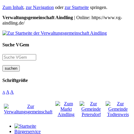
Zum Inhalt
,
zur Navigation
oder
zur Startseite
springen.
Verwaltungsgemeinschaft Aindling
| Online: https://www.vg-
aindling.de/
Suche VGem
suchen
Schriftgröße
A
A
A
Bürgerservice