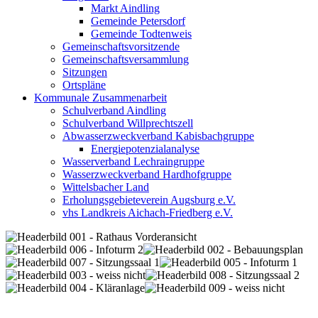
Markt Aindling
Gemeinde Petersdorf
Gemeinde Todtenweis
Gemeinschaftsvorsitzende
Gemeinschaftsversammlung
Sitzungen
Ortspläne
Kommunale Zusammenarbeit
Schulverband Aindling
Schulverband Willprechtszell
Abwasserzweckverband Kabisbachgruppe
Energiepotenzialanalyse
Wasserverband Lechraingruppe
Wasserzweckverband Hardhofgruppe
Wittelsbacher Land
Erholungsgebieteverein Augsburg e.V.
vhs Landkreis Aichach-Friedberg e.V.