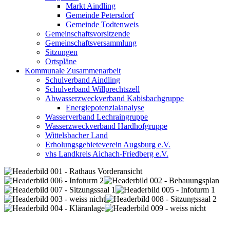
Markt Aindling
Gemeinde Petersdorf
Gemeinde Todtenweis
Gemeinschaftsvorsitzende
Gemeinschaftsversammlung
Sitzungen
Ortspläne
Kommunale Zusammenarbeit
Schulverband Aindling
Schulverband Willprechtszell
Abwasserzweckverband Kabisbachgruppe
Energiepotenzialanalyse
Wasserverband Lechraingruppe
Wasserzweckverband Hardhofgruppe
Wittelsbacher Land
Erholungsgebieteverein Augsburg e.V.
vhs Landkreis Aichach-Friedberg e.V.