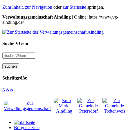
Zum Inhalt
,
zur Navigation
oder
zur Startseite
springen.
Verwaltungsgemeinschaft Aindling
| Online: https://www.vg-
aindling.de/
Suche VGem
suchen
Schriftgröße
A
A
A
Bürgerservice