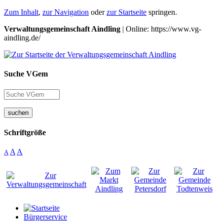
Zum Inhalt
,
zur Navigation
oder
zur Startseite
springen.
Verwaltungsgemeinschaft Aindling
| Online: https://www.vg-
aindling.de/
Suche VGem
suchen
Schriftgröße
A
A
A
Bürgerservice