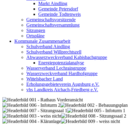
Markt Aindling
Gemeinde Petersdorf
Gemeinde Todtenweis
Gemeinschaftsvorsitzende
Gemeinschaftsversammlung
Sitzungen
Ortspläne
Kommunale Zusammenarbeit
Schulverband Aindling
Schulverband Willprechtszell
Abwasserzweckverband Kabisbachgruppe
Energiepotenzialanalyse
Wasserverband Lechraingruppe
Wasserzweckverband Hardhofgruppe
Wittelsbacher Land
Erholungsgebieteverein Augsburg e.V.
vhs Landkreis Aichach-Friedberg e.V.