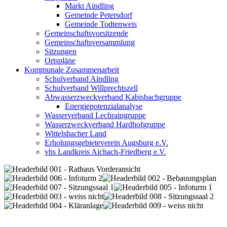
Markt Aindling
Gemeinde Petersdorf
Gemeinde Todtenweis
Gemeinschaftsvorsitzende
Gemeinschaftsversammlung
Sitzungen
Ortspläne
Kommunale Zusammenarbeit
Schulverband Aindling
Schulverband Willprechtszell
Abwasserzweckverband Kabisbachgruppe
Energiepotenzialanalyse
Wasserverband Lechraingruppe
Wasserzweckverband Hardhofgruppe
Wittelsbacher Land
Erholungsgebieteverein Augsburg e.V.
vhs Landkreis Aichach-Friedberg e.V.