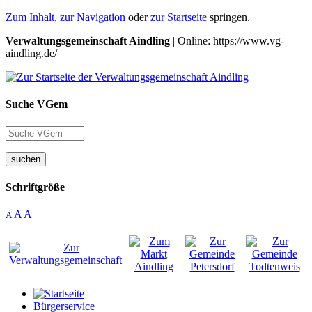
Zum Inhalt
,
zur Navigation
oder
zur Startseite
springen.
Verwaltungsgemeinschaft Aindling
| Online: https://www.vg-
aindling.de/
Suche VGem
suchen
Schriftgröße
A
A
A
Bürgerservice