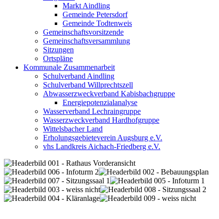
Markt Aindling
Gemeinde Petersdorf
Gemeinde Todtenweis
Gemeinschaftsvorsitzende
Gemeinschaftsversammlung
Sitzungen
Ortspläne
Kommunale Zusammenarbeit
Schulverband Aindling
Schulverband Willprechtszell
Abwasserzweckverband Kabisbachgruppe
Energiepotenzialanalyse
Wasserverband Lechraingruppe
Wasserzweckverband Hardhofgruppe
Wittelsbacher Land
Erholungsgebieteverein Augsburg e.V.
vhs Landkreis Aichach-Friedberg e.V.