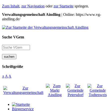
Zum Inhalt
,
zur Navigation
oder
zur Startseite
springen.
Verwaltungsgemeinschaft Aindling
| Online: https://www.vg-
aindling.de/
Suche VGem
suchen
Schriftgröße
A
A
A
Bürgerservice