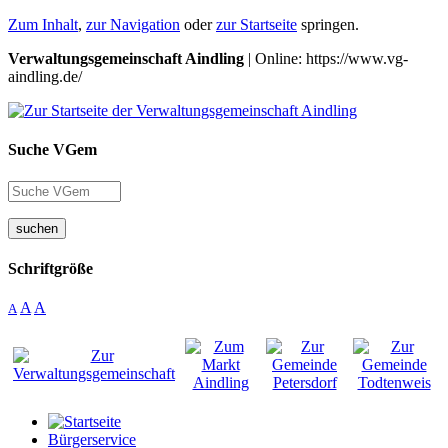
Zum Inhalt
,
zur Navigation
oder
zur Startseite
springen.
Verwaltungsgemeinschaft Aindling
| Online: https://www.vg-
aindling.de/
Suche VGem
suchen
Schriftgröße
A
A
A
Bürgerservice