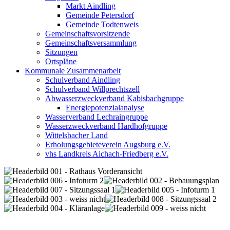
Markt Aindling
Gemeinde Petersdorf
Gemeinde Todtenweis
Gemeinschaftsvorsitzende
Gemeinschaftsversammlung
Sitzungen
Ortspläne
Kommunale Zusammenarbeit
Schulverband Aindling
Schulverband Willprechtszell
Abwasserzweckverband Kabisbachgruppe
Energiepotenzialanalyse
Wasserverband Lechraingruppe
Wasserzweckverband Hardhofgruppe
Wittelsbacher Land
Erholungsgebieteverein Augsburg e.V.
vhs Landkreis Aichach-Friedberg e.V.