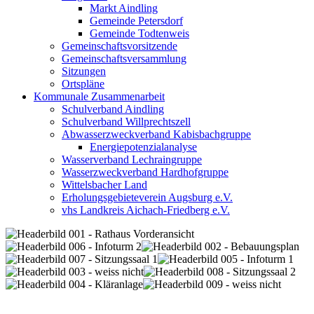
Markt Aindling
Gemeinde Petersdorf
Gemeinde Todtenweis
Gemeinschaftsvorsitzende
Gemeinschaftsversammlung
Sitzungen
Ortspläne
Kommunale Zusammenarbeit
Schulverband Aindling
Schulverband Willprechtszell
Abwasserzweckverband Kabisbachgruppe
Energiepotenzialanalyse
Wasserverband Lechraingruppe
Wasserzweckverband Hardhofgruppe
Wittelsbacher Land
Erholungsgebieteverein Augsburg e.V.
vhs Landkreis Aichach-Friedberg e.V.