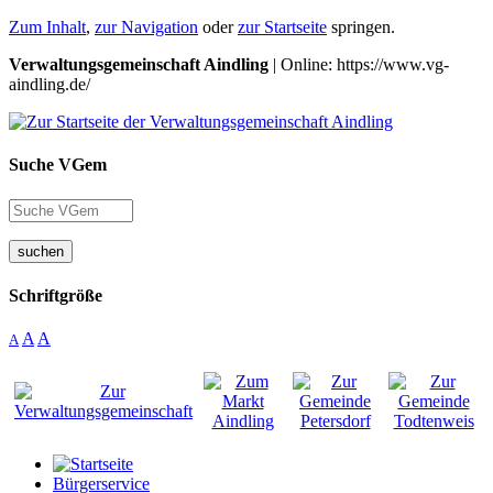
Zum Inhalt
,
zur Navigation
oder
zur Startseite
springen.
Verwaltungsgemeinschaft Aindling
| Online: https://www.vg-
aindling.de/
Suche VGem
suchen
Schriftgröße
A
A
A
Bürgerservice