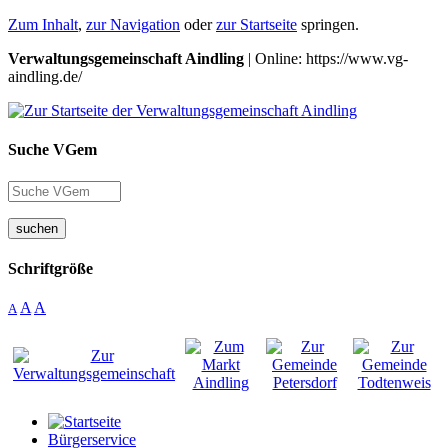
Zum Inhalt
,
zur Navigation
oder
zur Startseite
springen.
Verwaltungsgemeinschaft Aindling
| Online: https://www.vg-
aindling.de/
Suche VGem
suchen
Schriftgröße
A
A
A
Bürgerservice