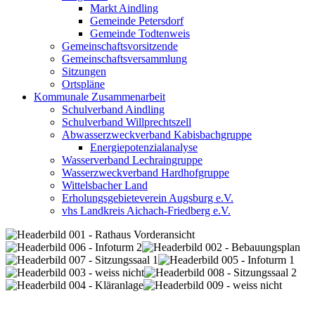
Markt Aindling
Gemeinde Petersdorf
Gemeinde Todtenweis
Gemeinschaftsvorsitzende
Gemeinschaftsversammlung
Sitzungen
Ortspläne
Kommunale Zusammenarbeit
Schulverband Aindling
Schulverband Willprechtszell
Abwasserzweckverband Kabisbachgruppe
Energiepotenzialanalyse
Wasserverband Lechraingruppe
Wasserzweckverband Hardhofgruppe
Wittelsbacher Land
Erholungsgebieteverein Augsburg e.V.
vhs Landkreis Aichach-Friedberg e.V.