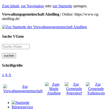
Zum Inhalt
,
zur Navigation
oder
zur Startseite
springen.
Verwaltungsgemeinschaft Aindling
| Online: https://www.vg-
aindling.de/
Suche VGem
suchen
Schriftgröße
A
A
A
Bürgerservice