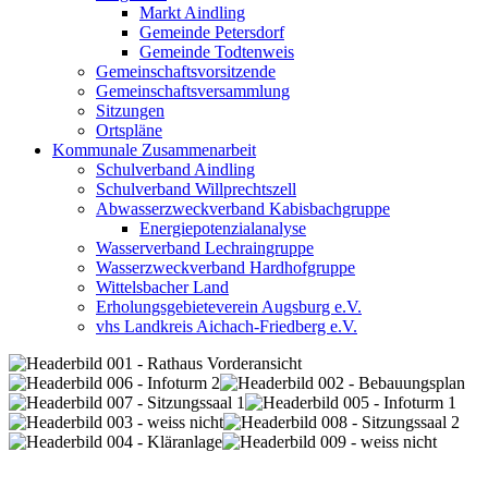
Markt Aindling
Gemeinde Petersdorf
Gemeinde Todtenweis
Gemeinschaftsvorsitzende
Gemeinschaftsversammlung
Sitzungen
Ortspläne
Kommunale Zusammenarbeit
Schulverband Aindling
Schulverband Willprechtszell
Abwasserzweckverband Kabisbachgruppe
Energiepotenzialanalyse
Wasserverband Lechraingruppe
Wasserzweckverband Hardhofgruppe
Wittelsbacher Land
Erholungsgebieteverein Augsburg e.V.
vhs Landkreis Aichach-Friedberg e.V.