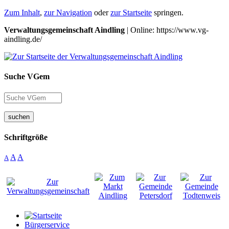
Zum Inhalt
,
zur Navigation
oder
zur Startseite
springen.
Verwaltungsgemeinschaft Aindling
| Online: https://www.vg-
aindling.de/
Suche VGem
suchen
Schriftgröße
A
A
A
Bürgerservice