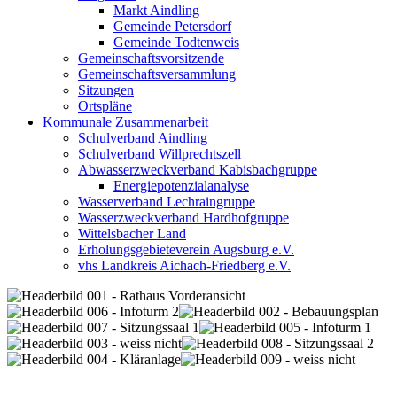
Markt Aindling
Gemeinde Petersdorf
Gemeinde Todtenweis
Gemeinschaftsvorsitzende
Gemeinschaftsversammlung
Sitzungen
Ortspläne
Kommunale Zusammenarbeit
Schulverband Aindling
Schulverband Willprechtszell
Abwasserzweckverband Kabisbachgruppe
Energiepotenzialanalyse
Wasserverband Lechraingruppe
Wasserzweckverband Hardhofgruppe
Wittelsbacher Land
Erholungsgebieteverein Augsburg e.V.
vhs Landkreis Aichach-Friedberg e.V.