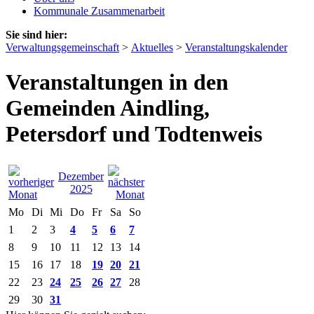
Kommunale Zusammenarbeit
Sie sind hier:
Verwaltungsgemeinschaft
>
Aktuelles
>
Veranstaltungskalender
Veranstaltungen in den
Gemeinden Aindling,
Petersdorf und Todtenweis
Dezember
2025
Mo
Di
Mi
Do
Fr
Sa
So
1
2
3
4
5
6
7
8
9
10
11
12
13
14
15
16
17
18
19
20
21
22
23
24
25
26
27
28
29
30
31