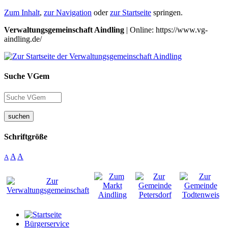
Zum Inhalt
,
zur Navigation
oder
zur Startseite
springen.
Verwaltungsgemeinschaft Aindling
| Online: https://www.vg-
aindling.de/
Suche VGem
suchen
Schriftgröße
A
A
A
Bürgerservice