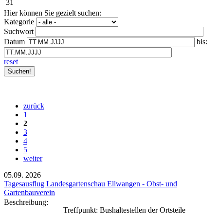
31
Hier können Sie gezielt suchen:
Kategorie
Suchwort
Datum
bis:
reset
zurück
1
2
3
4
5
weiter
05.09.
2026
Tagesausflug Landesgartenschau Ellwangen - Obst- und
Gartenbauverein
Beschreibung:
Treffpunkt: Bushaltestellen der Ortsteile