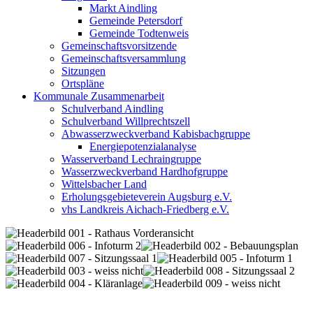
Markt Aindling
Gemeinde Petersdorf
Gemeinde Todtenweis
Gemeinschaftsvorsitzende
Gemeinschaftsversammlung
Sitzungen
Ortspläne
Kommunale Zusammenarbeit
Schulverband Aindling
Schulverband Willprechtszell
Abwasserzweckverband Kabisbachgruppe
Energiepotenzialanalyse
Wasserverband Lechraingruppe
Wasserzweckverband Hardhofgruppe
Wittelsbacher Land
Erholungsgebieteverein Augsburg e.V.
vhs Landkreis Aichach-Friedberg e.V.