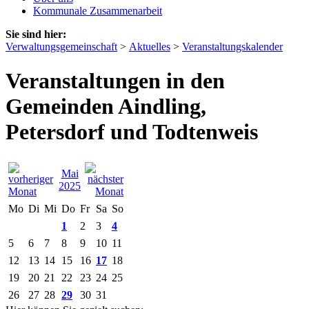
Kommunale Zusammenarbeit
Sie sind hier:
Verwaltungsgemeinschaft
>
Aktuelles
>
Veranstaltungskalender
Veranstaltungen in den
Gemeinden Aindling,
Petersdorf und Todtenweis
Mai
2025
Mo
Di
Mi
Do
Fr
Sa
So
1
2
3
4
5
6
7
8
9
10
11
12
13
14
15
16
17
18
19
20
21
22
23
24
25
26
27
28
29
30
31