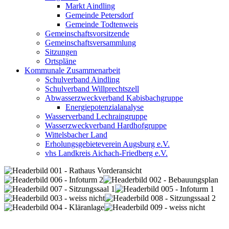
Markt Aindling
Gemeinde Petersdorf
Gemeinde Todtenweis
Gemeinschaftsvorsitzende
Gemeinschaftsversammlung
Sitzungen
Ortspläne
Kommunale Zusammenarbeit
Schulverband Aindling
Schulverband Willprechtszell
Abwasserzweckverband Kabisbachgruppe
Energiepotenzialanalyse
Wasserverband Lechraingruppe
Wasserzweckverband Hardhofgruppe
Wittelsbacher Land
Erholungsgebieteverein Augsburg e.V.
vhs Landkreis Aichach-Friedberg e.V.