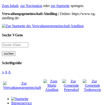
Zum Inhalt
,
zur Navigation
oder
zur Startseite
springen.
Verwaltungsgemeinschaft Aindling
| Online: https://www.vg-
aindling.de/
Suche VGem
suchen
Schriftgröße
A
A
A
Bürgerservice