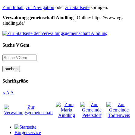
Zum Inhalt
,
zur Navigation
oder
zur Startseite
springen.
Verwaltungsgemeinschaft Aindling
| Online: https://www.vg-
aindling.de/
Suche VGem
suchen
Schriftgröße
A
A
A
Bürgerservice