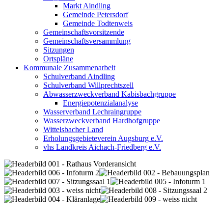
Markt Aindling
Gemeinde Petersdorf
Gemeinde Todtenweis
Gemeinschaftsvorsitzende
Gemeinschaftsversammlung
Sitzungen
Ortspläne
Kommunale Zusammenarbeit
Schulverband Aindling
Schulverband Willprechtszell
Abwasserzweckverband Kabisbachgruppe
Energiepotenzialanalyse
Wasserverband Lechraingruppe
Wasserzweckverband Hardhofgruppe
Wittelsbacher Land
Erholungsgebieteverein Augsburg e.V.
vhs Landkreis Aichach-Friedberg e.V.