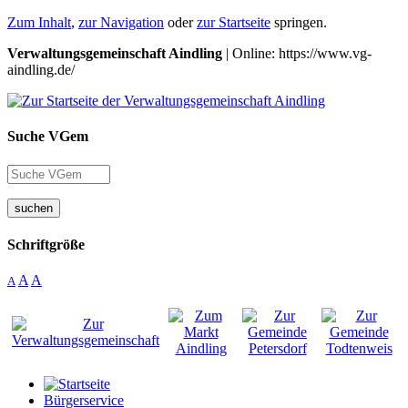
Zum Inhalt
,
zur Navigation
oder
zur Startseite
springen.
Verwaltungsgemeinschaft Aindling
| Online: https://www.vg-
aindling.de/
Suche VGem
suchen
Schriftgröße
A
A
A
Bürgerservice