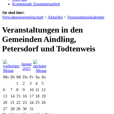
Kommunale Zusammenarbeit
Sie sind hier:
Verwaltungsgemeinschaft
>
Aktuelles
>
Veranstaltungskalender
Veranstaltungen in den
Gemeinden Aindling,
Petersdorf und Todtenweis
Januar
2025
Mo
Di
Mi
Do
Fr
Sa
So
1
2
3
4
5
6
7
8
9
10
11
12
13
14
15
16
17
18
19
20
21
22
23
24
25
26
27
28
29
30
31