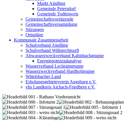
Markt Aindling
Gemeinde Petersdorf
Gemeinde Todtenweis
Gemeinschaftsvorsitzende
Gemeinschaftsversammlung
Sitzungen
Ortspläne
Kommunale Zusammenarbeit
Schulverband Aindling
Schulverband Willprechtszell
Abwasserzweckverband Kabisbachgruppe
Energiepotenzialanalyse
Wasserverband Lechraingruppe
Wasserzweckverband Hardhofgruppe
Wittelsbacher Land
Erholungsgebieteverein Augsburg e.V.
vhs Landkreis Aichach-Friedberg e.V.