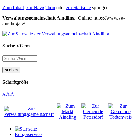
Zum Inhalt
,
zur Navigation
oder
zur Startseite
springen.
Verwaltungsgemeinschaft Aindling
| Online: https://www.vg-
aindling.de/
Suche VGem
suchen
Schriftgröße
A
A
A
Bürgerservice