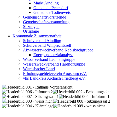
Markt Aindling
Gemeinde Petersdorf
Gemeinde Todtenweis
Gemeinschaftsvorsitzende
Gemeinschaftsversammlung
Sitzungen
Ortspläne
Kommunale Zusammenarbeit
Schulverband Aindling
Schulverband Willprechtszell
Abwasserzweckverband Kabisbachgruppe
Energiepotenzialanalyse
Wasserverband Lechraingruppe
Wasserzweckverband Hardhofgruppe
Wittelsbacher Land
Erholungsgebieteverein Augsburg e.V.
vhs Landkreis Aichach-Friedberg e.V.