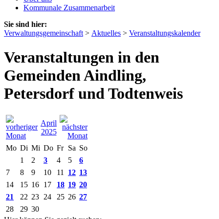
Kommunale Zusammenarbeit
Sie sind hier:
Verwaltungsgemeinschaft
>
Aktuelles
>
Veranstaltungskalender
Veranstaltungen in den
Gemeinden Aindling,
Petersdorf und Todtenweis
April
2025
Mo
Di
Mi
Do
Fr
Sa
So
1
2
3
4
5
6
7
8
9
10
11
12
13
14
15
16
17
18
19
20
21
22
23
24
25
26
27
28
29
30