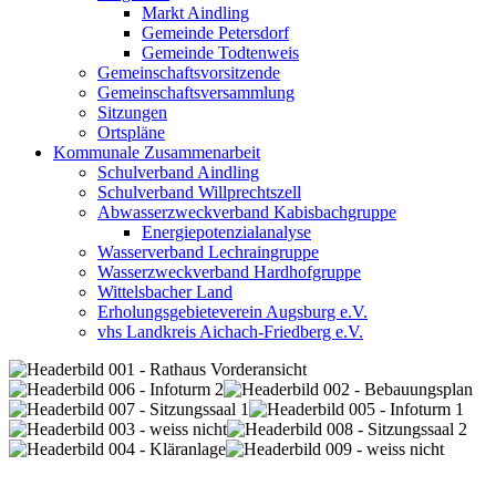
Markt Aindling
Gemeinde Petersdorf
Gemeinde Todtenweis
Gemeinschaftsvorsitzende
Gemeinschaftsversammlung
Sitzungen
Ortspläne
Kommunale Zusammenarbeit
Schulverband Aindling
Schulverband Willprechtszell
Abwasserzweckverband Kabisbachgruppe
Energiepotenzialanalyse
Wasserverband Lechraingruppe
Wasserzweckverband Hardhofgruppe
Wittelsbacher Land
Erholungsgebieteverein Augsburg e.V.
vhs Landkreis Aichach-Friedberg e.V.