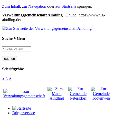
Zum Inhalt
,
zur Navigation
oder
zur Startseite
springen.
Verwaltungsgemeinschaft Aindling
| Online: https://www.vg-
aindling.de/
Suche VGem
suchen
Schriftgröße
A
A
A
Bürgerservice