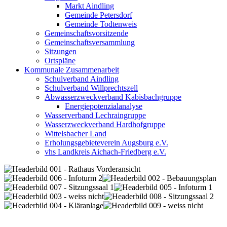
Markt Aindling
Gemeinde Petersdorf
Gemeinde Todtenweis
Gemeinschaftsvorsitzende
Gemeinschaftsversammlung
Sitzungen
Ortspläne
Kommunale Zusammenarbeit
Schulverband Aindling
Schulverband Willprechtszell
Abwasserzweckverband Kabisbachgruppe
Energiepotenzialanalyse
Wasserverband Lechraingruppe
Wasserzweckverband Hardhofgruppe
Wittelsbacher Land
Erholungsgebieteverein Augsburg e.V.
vhs Landkreis Aichach-Friedberg e.V.