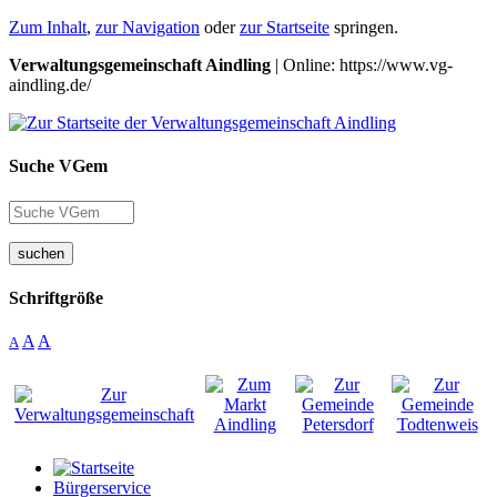
Zum Inhalt
,
zur Navigation
oder
zur Startseite
springen.
Verwaltungsgemeinschaft Aindling
| Online: https://www.vg-
aindling.de/
Suche VGem
suchen
Schriftgröße
A
A
A
Bürgerservice