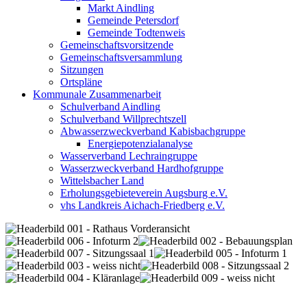
Markt Aindling
Gemeinde Petersdorf
Gemeinde Todtenweis
Gemeinschaftsvorsitzende
Gemeinschaftsversammlung
Sitzungen
Ortspläne
Kommunale Zusammenarbeit
Schulverband Aindling
Schulverband Willprechtszell
Abwasserzweckverband Kabisbachgruppe
Energiepotenzialanalyse
Wasserverband Lechraingruppe
Wasserzweckverband Hardhofgruppe
Wittelsbacher Land
Erholungsgebieteverein Augsburg e.V.
vhs Landkreis Aichach-Friedberg e.V.