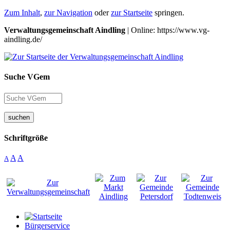
Zum Inhalt
,
zur Navigation
oder
zur Startseite
springen.
Verwaltungsgemeinschaft Aindling
| Online: https://www.vg-
aindling.de/
Suche VGem
suchen
Schriftgröße
A
A
A
Bürgerservice