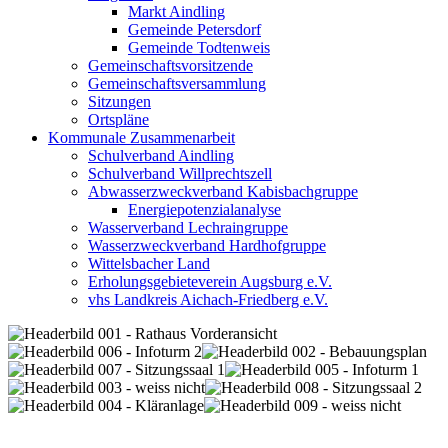
Markt Aindling
Gemeinde Petersdorf
Gemeinde Todtenweis
Gemeinschaftsvorsitzende
Gemeinschaftsversammlung
Sitzungen
Ortspläne
Kommunale Zusammenarbeit
Schulverband Aindling
Schulverband Willprechtszell
Abwasserzweckverband Kabisbachgruppe
Energiepotenzialanalyse
Wasserverband Lechraingruppe
Wasserzweckverband Hardhofgruppe
Wittelsbacher Land
Erholungsgebieteverein Augsburg e.V.
vhs Landkreis Aichach-Friedberg e.V.