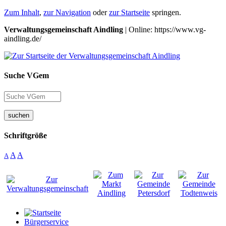
Zum Inhalt
,
zur Navigation
oder
zur Startseite
springen.
Verwaltungsgemeinschaft Aindling
| Online: https://www.vg-
aindling.de/
Suche VGem
suchen
Schriftgröße
A
A
A
Bürgerservice