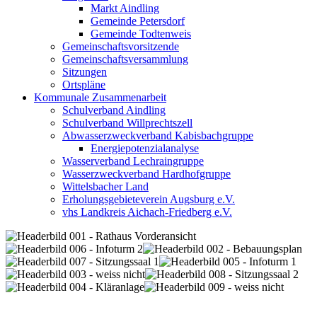
Markt Aindling
Gemeinde Petersdorf
Gemeinde Todtenweis
Gemeinschaftsvorsitzende
Gemeinschaftsversammlung
Sitzungen
Ortspläne
Kommunale Zusammenarbeit
Schulverband Aindling
Schulverband Willprechtszell
Abwasserzweckverband Kabisbachgruppe
Energiepotenzialanalyse
Wasserverband Lechraingruppe
Wasserzweckverband Hardhofgruppe
Wittelsbacher Land
Erholungsgebieteverein Augsburg e.V.
vhs Landkreis Aichach-Friedberg e.V.