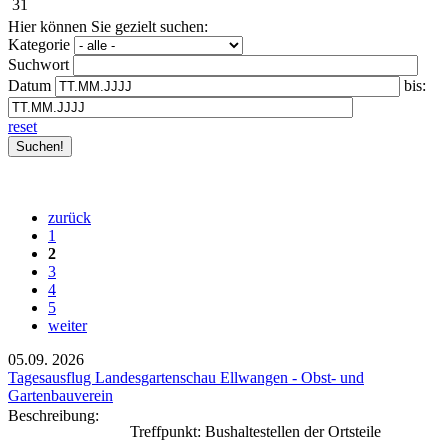
31
Hier können Sie gezielt suchen:
Kategorie
Suchwort
Datum
bis:
reset
zurück
1
2
3
4
5
weiter
05.09.
2026
Tagesausflug Landesgartenschau Ellwangen - Obst- und
Gartenbauverein
Beschreibung:
Treffpunkt: Bushaltestellen der Ortsteile