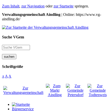
Zum Inhalt
,
zur Navigation
oder
zur Startseite
springen.
Verwaltungsgemeinschaft Aindling
| Online: https://www.vg-
aindling.de/
Suche VGem
suchen
Schriftgröße
A
A
A
Bürgerservice